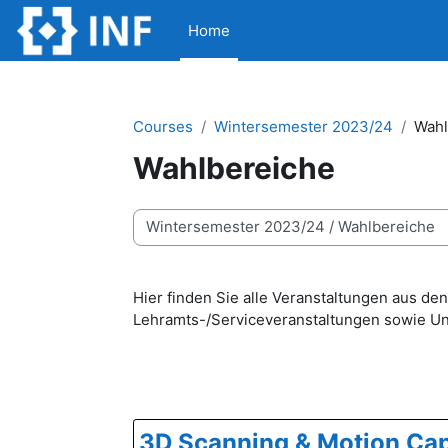
Skip to main content
Home
Courses
Wintersemester 2023/24
Wahl
Wahlbereiche
Course categories
Hier finden Sie alle Veranstaltungen aus 
Lehramts-/Serviceveranstaltungen sowie Un
3D Scanning & Motion Ca