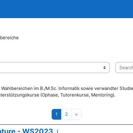
bereiche
Search 
den Wahlbereichen im B./M.Sc. Informatik sowie verwandter St
terstützungskurse (Ophase, Tutorenkurse, Mentoring).
Page 1
Page 2
Next page
1
2
»
pture - WS2023