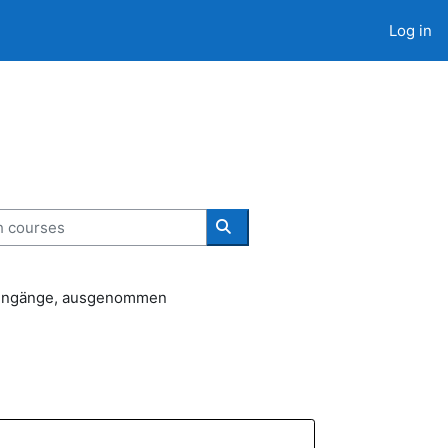
Log in
courses
Search courses
udiengänge, ausgenommen