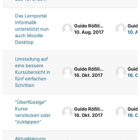
Das Lernportal
Informatik
Guido Rößling
unterstützt nun
10. Aug. 2017
10. A
auch Moodle
Desktop
Umstellung auf
eine bessere
Guido Rößling
Kursübersicht in
16. Okt. 2017
16. O
fünf einfachen
Schritten
"Überflüssige"
Kurse
Guido Rößling
verstecken oder
16. Okt. 2017
16. O
"zuklappen"
Aktualisierung