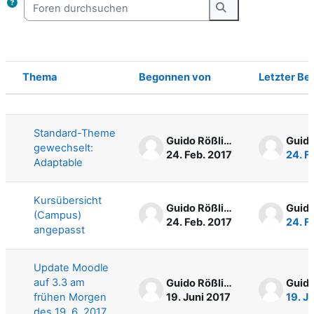
Foren durchsuchen
Foren durchsuche
Thema
Begonnen von
Letzter Be
Status
Liste der Themen - 17 von 17
Standard-Theme
Guido Rößling
gewechselt:
24. Feb. 2017
24. F
Adaptable
Kursübersicht
Guido Rößling
(Campus)
24. Feb. 2017
24. F
angepasst
Update Moodle
auf 3.3 am
Guido Rößling
frühen Morgen
19. Juni 2017
19. J
des 19. 6. 2017