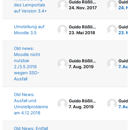
Guido Rößling
des Lernportals
24. Nov. 2017
24. N
auf Version 3.4+
Umstellung auf
Guido Rößling
Moodle 3.5
23. Mai 2018
23. M
Old news:
Moodle nicht
nutzbar
Guido Rößling
2./3.5.2019
7. Aug. 2019
7. Au
wegen SSO-
Ausfall
Old News:
Ausfall und
Guido Rößling
Umstellprobleme
7. Aug. 2019
7. Au
am 4.12.2018
Old News: Entfall