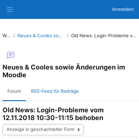
Zum Hauptinhalt
Anmelden
Website-Übersicht
Website
Neues & Cooles sowie Änderungen im Moodle
Old News: Login-Probleme vom 12.11.2018 10:30-11:15 behoben
Neues & Cooles sowie Änderungen im
Moodle
Forum
RSS-Feed für Beiträge
Old News: Login-Probleme vom
12.11.2018 10:30-11:15 behoben
Anzeigemodus