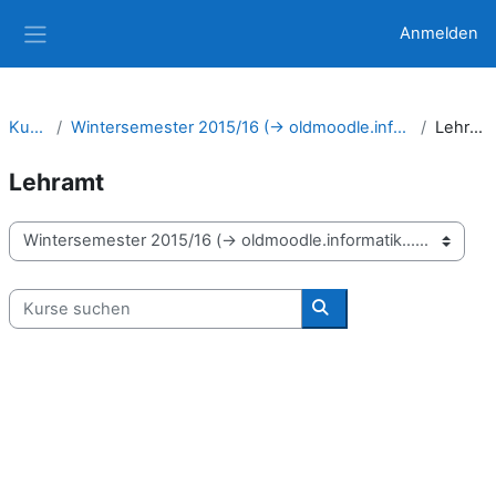
Zum Hauptinhalt
Anmelden
Website-Übersicht
Kurse
Wintersemester 2015/16 (-> oldmoodle.informatik...)
Lehramt
Lehramt
Kursbereiche
Kurse suchen
Kurse suchen