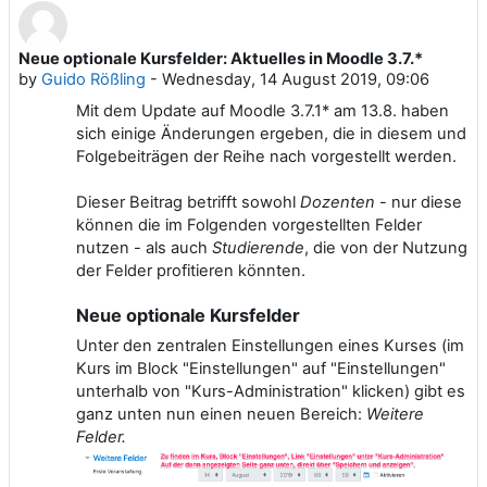
Neue optionale Kursfelder: Aktuelles in Moodle 3.7.*
Number of replies: 0
by
Guido Rößling
-
Wednesday, 14 August 2019, 09:06
Mit dem Update auf Moodle 3.7.1* am 13.8. haben
sich einige Änderungen ergeben, die in diesem und
Folgebeiträgen der Reihe nach vorgestellt werden.
Dieser Beitrag betrifft sowohl
Dozenten
- nur diese
können die im Folgenden vorgestellten Felder
nutzen - als auch
Studierende
, die von der Nutzung
der Felder profitieren könnten.
Neue optionale Kursfelder
Unter den zentralen Einstellungen eines Kurses (im
Kurs im Block "Einstellungen" auf "Einstellungen"
unterhalb von "Kurs-Administration" klicken) gibt es
ganz unten nun einen neuen Bereich:
Weitere
Felder.