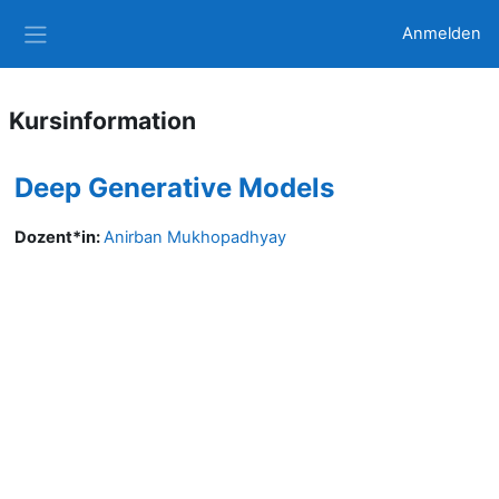
Zum Hauptinhalt
Anmelden
Website-Übersicht
Kursinformation
Deep Generative Models
Dozent*in:
Anirban Mukhopadhyay