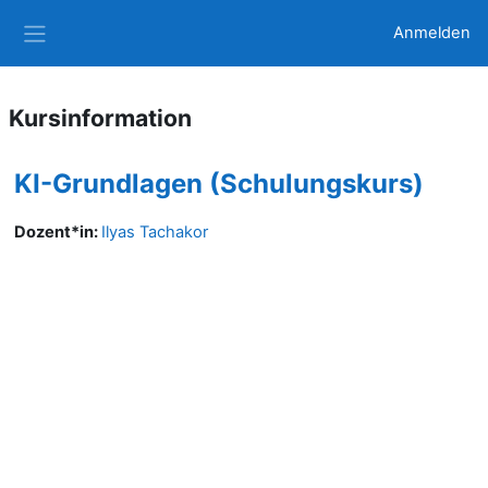
Zum Hauptinhalt
Anmelden
Website-Übersicht
Kursinformation
KI-Grundlagen (Schulungskurs)
Dozent*in:
Ilyas Tachakor