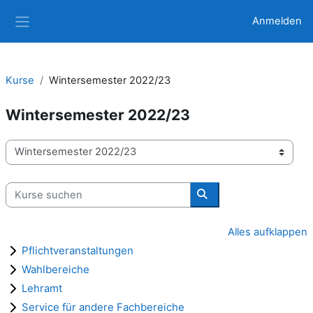
Zum Hauptinhalt
Anmelden
Website-Übersicht
Kurse
Wintersemester 2022/23
Wintersemester 2022/23
Kursbereiche
Kurse suchen
Kurse suchen
Alles aufklappen
Pflichtveranstaltungen
Wahlbereiche
Lehramt
Service für andere Fachbereiche