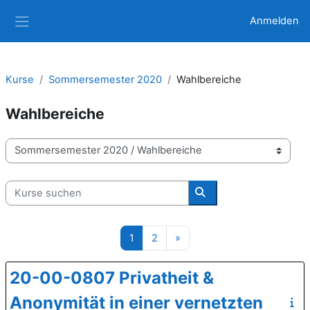
Zum Hauptinhalt
Anmelden
Website-Übersicht
Kurse
Sommersemester 2020
Wahlbereiche
Wahlbereiche
Kursbereiche
Kurse suchen
Kurse suchen
Seite 1
Seite 2
Nächste Seite
1
2
»
20-00-0807 Privatheit &
Anonymität in einer vernetzten