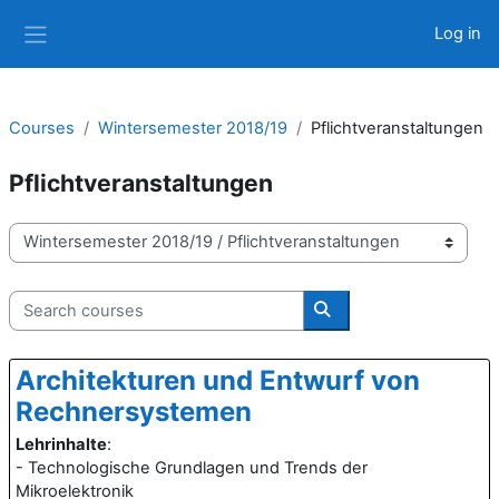
Skip to main content
Log in
Side panel
Courses
Wintersemester 2018/19
Pflichtveranstaltungen
Pflichtveranstaltungen
Course categories
Search courses
Search courses
Architekturen und Entwurf von
Rechnersystemen
Lehrinhalte
:
- Technologische Grundlagen und Trends der
Mikroelektronik