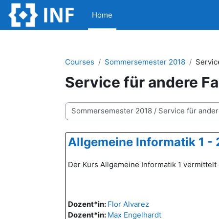
Skip to main content
Home
Courses
Sommersemester 2018
Servic
Service für andere F
Course categories
Allgemeine Informatik 1 -
Der Kurs Allgemeine Informatik 1 vermittel
Dozent*in:
Flor Alvarez
Dozent*in:
Max Engelhardt