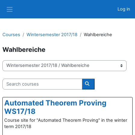
Skip to main content
Log in
Side panel
Courses
Wintersemester 2017/18
Wahlbereiche
Wahlbereiche
Course categories
Search courses
Search courses
Automated Theorem Proving
WS17/18
Course site for "Automated Theorem Proving" in the winter
term 2017/18