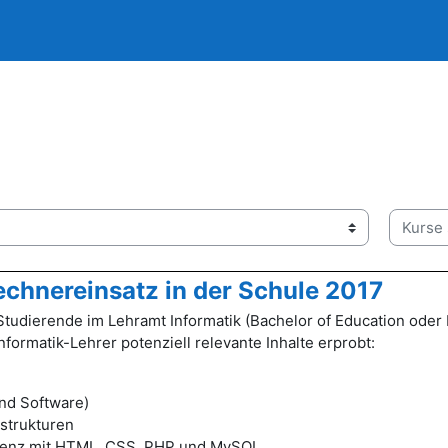
Kurse s
echnereinsatz in der Schule 2017
 Studierende im Lehramt Informatik (Bachelor of Education ode
nformatik-Lehrer potenziell relevante Inhalte erprobt:
nd Software)
strukturen
senz mit HTML, CSS, PHP und MySQL