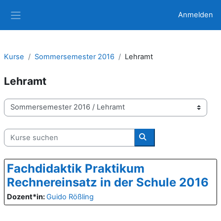
Zum Hauptinhalt
Anmelden
Website-Übersicht
Kurse
Sommersemester 2016
Lehramt
Lehramt
Kursbereiche
Kurse suchen
Kurse suchen
Fachdidaktik Praktikum
Rechnereinsatz in der Schule 2016
Dozent*in:
Guido Rößling