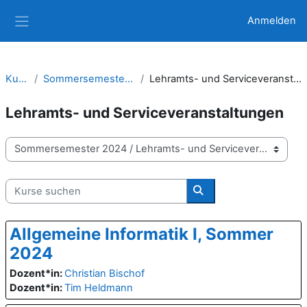
Zum Hauptinhalt
Anmelden
Website-Übersicht
Kurse
Sommersemester 2024
Lehramts- und Serviceveranstaltungen
Lehramts- und Serviceveranstaltungen
Kursbereiche
Kurse suchen
Kurse suchen
Allgemeine Informatik I, Sommer
2024
Dozent*in:
Christian Bischof
Dozent*in:
Tim Heldmann