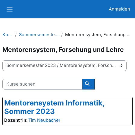
Zum Hauptinhalt
Anmelden
Website-Übersicht
Kurse
Sommersemester 2023
Mentorensystem, Forschung und Lehre
Mentorensystem, Forschung und Lehre
Kursbereiche
Kurse suchen
Kurse suchen
Mentorensystem Informatik,
Sommer 2023
Dozent*in:
Tim Neubacher